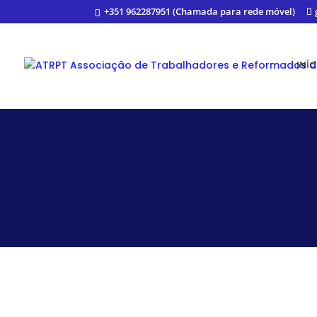
+351 962287951 (Chamada para rede móvel)
INÍ