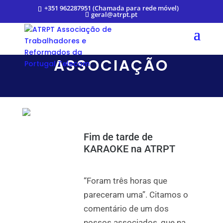
+351 962287951 (Chamada para rede móvel)
geral@atrpt.pt
ASSOCIAÇÃO
Fim de tarde de
KARAOKE na ATRPT
“Foram três horas que
pareceram uma”. Citamos o
comentário de um dos
nossos associados, que na